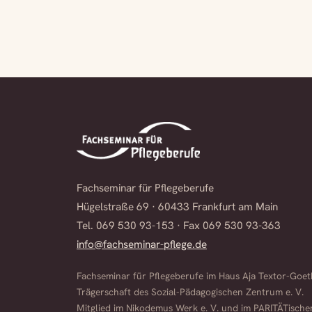
Fachseminar für Pflegeberufe
Hügelstraße 69 · 60433 Frankfurt am Main
Tel. 069 530 93-153 · Fax 069 530 93-363
info@fachseminar-pflege.de
Fachseminar für Pflegeberufe im Haus Aja Textor-Goeth
Trägerschaft des Sozial-Pädagogischen Zentrum e. V.
Mitglied im Nikodemus Werk e. V. und im PARITÄTische