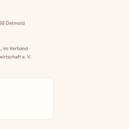
758 Detmold
., im Verband
rtschaft e. V.