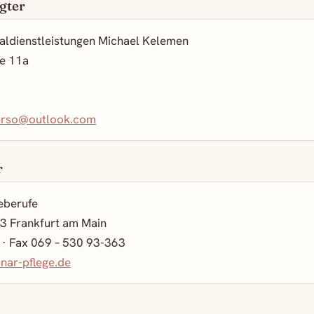
gter
aldienstleistungen Michael Kelemen
ße 11a
erso@outlook.com
r
eberufe
3 Frankfurt am Main
 · Fax 069 – 530 93-363
nar-pflege.de